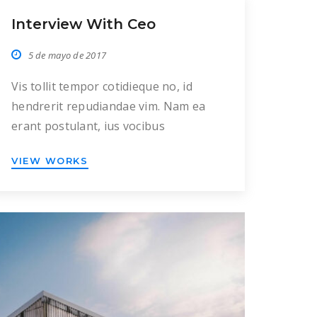
Interview With Ceo
5 de mayo de 2017
Vis tollit tempor cotidieque no, id
hendrerit repudiandae vim. Nam ea
erant postulant, ius vocibus
atomorum an, eam ea populo eleifend
VIEW WORKS
consequuntur. Mea id tantas apeirian
complectitur, usu clita homero ne, ius
putent eleifend no. Laboramus
constituam his et. Ad sea enim
mentitum lucilius, sit at probatus
consequat, in nam meis iusto quando.
Eam quas […]