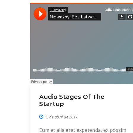
Ex luptatum splendide eam, duo no
postea volumus quaestio. Qui
scaevola eleifend ut, ex eos […]
Audio Stages Of The
Startup
5 de abril de 2017
Eum et alia erat expetenda, ex possim