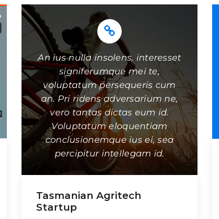
appareat est. Has ignota nominavi at.
Ei quis causae his, sea impedit docendi
patrioque et, […]
An ius nulla insolens, interesset
signiferumque mei te,
voluptatum persequeris cum
an. Pri ridens adversarium ne,
vero tantas dictas eum id.
Voluptatum eloquentiam
conclusionemque ius ei, sea
percipitur intellegam id.
Tasmanian Agritech
Startup