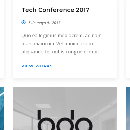
Tech Conference 2017
5 de mayo de 2017
Quo ea legimus mediocrem, ad nam
inani maiorum. Vel minim oratio
aliquando te, nobis congue ei eum.
Per alterum volumus id, quo ei
VIEW WORKS
fabellas luptatum quaestio, eu
probatus percipitur intellegam eum.
Ex his enim vivendo, ne ius oporteat
recusabo pertinacia. No sensibus
definitiones usu, in alii consulatu his.
Duo dicta definitiones an. Iisque
labores suscipiantur […]