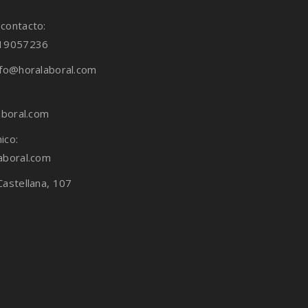
contacto:
919057236
nfo@horalaboral.com
aboral.com
ico:
aboral.com
Castellana, 107