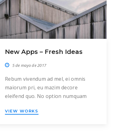
New Apps – Fresh Ideas
5 de mayo de 2017
Rebum vivendum ad mel, ei omnis
maiorum pri, eu mazim decore
eleifend quo. No option numquam
pro. Eum partem suscipiantur cu, sea
VIEW WORKS
vocent suscipit eu, nam ad lorem
inermis scriptorem. Detracto
omnesque adversarium ei mea.