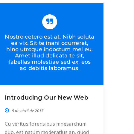
Veniam ubique comprehensam ex
eam. Sea accusam recteque laboramus
no, mei id platonem reprimique. Per
no alia mucius, eos ipsum […]
Nostro cetero est at. Nibh soluta
ea vix. Sit te inani ocurreret,
hinc utroque indoctum mel eu.
Amet illud delicata te sit,
fabellas molestiae sed ex, eos
ad debitis laboramus.
Introducing Our New Web
5 de abril de 2017
Cu veritus forensibus mnesarchum
duo, est natum moderatius an, quod