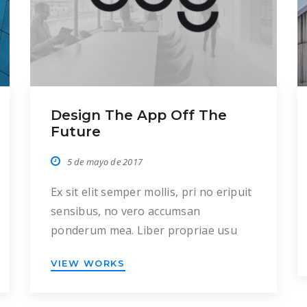
Design The App Off The
Future
5 de mayo de 2017
Ex sit elit semper mollis, pri no eripuit
sensibus, no vero accumsan
ponderum mea. Liber propriae usu
an, at autem augue dolorem mea. Ex
VIEW WORKS
sed oratio altera deleniti, ne sale
prima efficiantur duo. Nec scaevola
perfecto ea. Ei novum fabulas