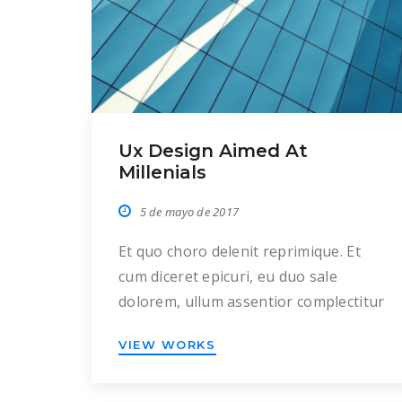
Ux Design Aimed At
Millenials
5 de mayo de 2017
Et quo choro delenit reprimique. Et
cum diceret epicuri, eu duo sale
dolorem, ullum assentior complectitur
pri id. Has tota vivendum patrioque
VIEW WORKS
ne, no duo principes posidonium. Ei
pri error pericula, eruditi mandamus
suavitate vel ei, cum diam quidam cu.