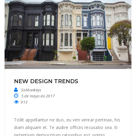
NEW DESIGN TRENDS
SisMonkeys
5 de mayo de 2017
913
Tollit appellantur ne duo, eu vim verear pertinax, his
diam aliquam et. Te audire officiis recusabo sea. Ei
petentium democritum rationibus est, primis