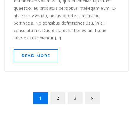
Per alterum volumus id, quo ei fabellas luptatum
quaestio, eu probatus percipitur intellegam eum. Ex
his enim vivendo, ne ius oporteat recusabo
pertinacia. No sensibus definitiones usu, in alii
consulatu his. Duo dicta definitiones an. Iisque
labores suscipiantur […]
READ MORE
1
2
3