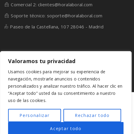
Comercial 2: clientes@horalaboral.com
Soporte técnico: soporte@horalaboral.com
Paseo de la Castellana, 107 28046 - Madrid
Valoramos tu privacidad
Usamos cookies para mejorar su experiencia de
© Hora Laboral. All Right Reserved 2024.
navegación, mostrarle anuncios o contenidos
personalizados y analizar nuestro tráfico. Al hacer clic en
“Aceptar todo” usted da su consentimiento a nuestro
uso de las cookies.
Personalizar
Rechazar todo
Aceptar todo