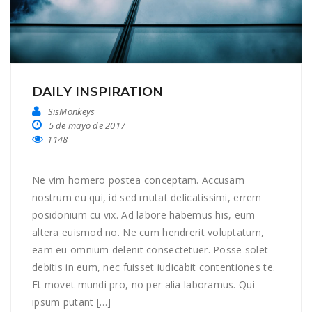
DAILY INSPIRATION
SisMonkeys
5 de mayo de 2017
1148
Ne vim homero postea conceptam. Accusam
nostrum eu qui, id sed mutat delicatissimi, errem
posidonium cu vix. Ad labore habemus his, eum
altera euismod no. Ne cum hendrerit voluptatum,
eam eu omnium delenit consectetuer. Posse solet
debitis in eum, nec fuisset iudicabit contentiones te.
Et movet mundi pro, no per alia laboramus. Qui
ipsum putant […]